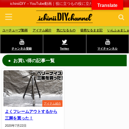
ichiniiDIY – YouTube動画｜役に立つもの役に立たないものブログ
Translate
ユーチューブ動画
アイテム紹介
気になるもの
徒然なるまま記
いんふぉまし
チャンネル登録
Twitter
マイチャンネル
お買い得の記事一覧
アイテム紹介
よくフレームアウトするから
三脚を買った！
2020年7月22日