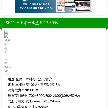
SK11 卓上ボール盤 SDP-300V
・用途:金属、木材の穴あけ作業
・電源:単相交流100V・電流3.2/3.3A
・消費電力:270/300W
・無負荷回転数:700~3000/600~2600(60Hz/50Hz)
・穴あけ能力:鉄工8mm・木工24mm
・キリの最大送り寸法:58mm