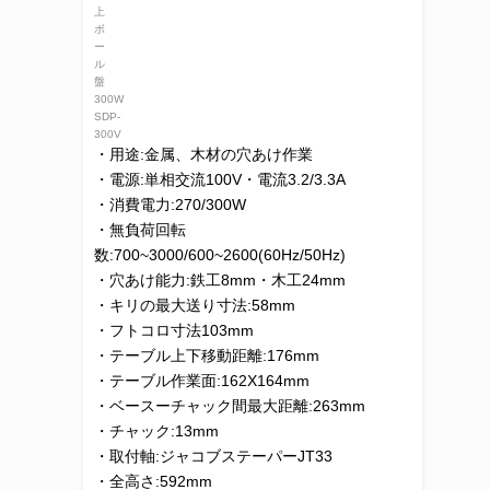
・用途:金属、木材の穴あけ作業
・電源:単相交流100V・電流3.2/3.3A
・消費電力:270/300W
・無負荷回転
数:700~3000/600~2600(60Hz/50Hz)
・穴あけ能力:鉄工8mm・木工24mm
・キリの最大送り寸法:58mm
・フトコロ寸法103mm
・テーブル上下移動距離:176mm
・テーブル作業面:162X164mm
・ベースーチャック間最大距離:263mm
・チャック:13mm
・取付軸:ジャコブステーパーJT33
・全高さ:592mm