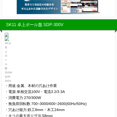
SK11 卓上ボール盤 SDP-300V
・用途:金属、木材の穴あけ作業
・電源:単相交流100V・電流3.2/3.3A
・消費電力:270/300W
・無負荷回転数:700~3000/600~2600(60Hz/50Hz)
・穴あけ能力:鉄工8mm・木工24mm
・キリの最大送り寸法:58mm