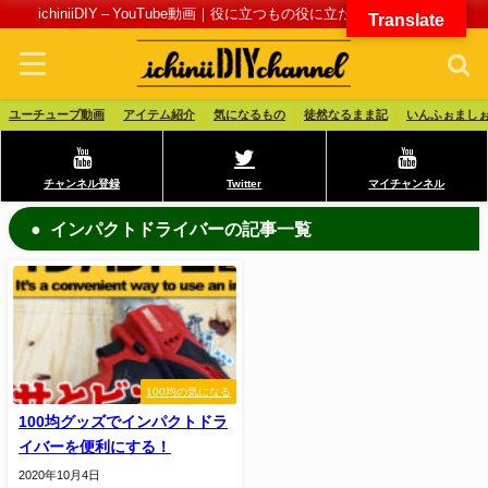
ichiniiDIY – YouTube動画｜役に立つもの役に立たないものブログ
Translate
ユーチューブ動画
アイテム紹介
気になるもの
徒然なるまま記
いんふぉまし
チャンネル登録
Twitter
マイチャンネル
インパクトドライバーの記事一覧
100均の気になる
100均グッズでインパクトドラ
イバーを便利にする！
2020年10月4日