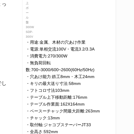
ょっ
・用途:金属、木材の穴あけ作業
・電源:単相交流100V・電流3.2/3.3A
・消費電力:270/300W
・無負荷回転
数:700~3000/600~2600(60Hz/50Hz)
・穴あけ能力:鉄工8mm・木工24mm
でし
・キリの最大送り寸法:58mm
・フトコロ寸法103mm
・テーブル上下移動距離:176mm
・テーブル作業面:162X164mm
・ベースーチャック間最大距離:263mm
・チャック:13mm
・取付軸:ジャコブステーパーJT33
・全高さ:592mm