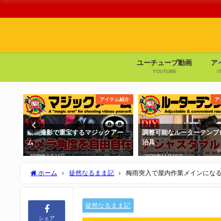
ユーチューブ動画
ア
YOUTUBE
I
ム紹介
アイテム紹介
ア
三脚
動画撮影で重宝するマジックアー
調整可能なルーターテンプ
ム
治具
2020年8月27日
2020年11月19日
ホーム
徒然なるまま記
梅雨突入で屋内作業メインにな
徒然なるまま記
シェア