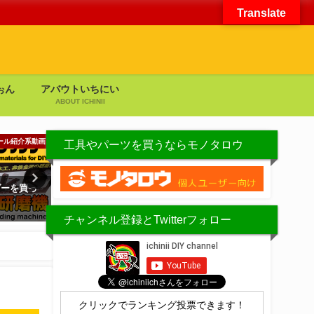
Translate
ぉん
アバウトいちにい
ABOUT ICHINII
ール紹介系動画
アイテム紹介
工具やパーツを買うならモノタロウ
ダーを買っ
卓上丸ノコをバラして掃除する
PPチェストをコン
メイク
2020年8月30日
チャンネル登録とTwitterフォロー
2020年8月20日
クリックでランキング投票できます！