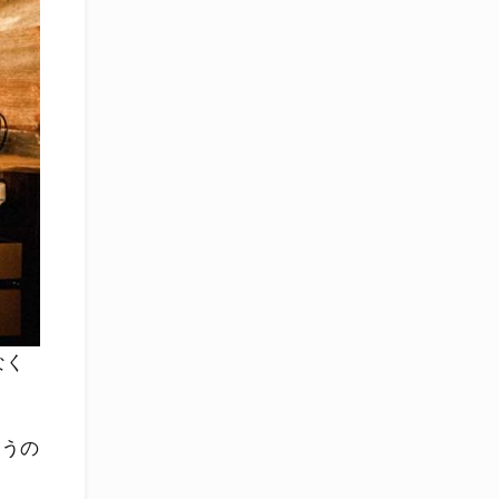
なく
使うの