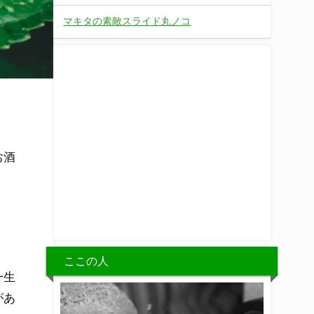
マキタの素敵スライド丸ノコ
お酒
ここの人
一生
があ