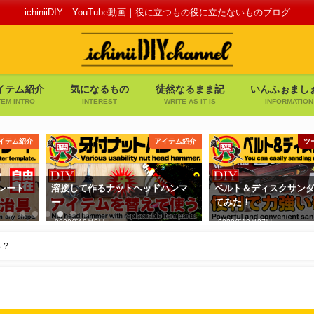
ichiniiDIY – YouTube動画｜役に立つもの役に立たないものブログ
イテム紹介
気になるもの
徒然なるまま記
いんふぉまし
TEM INTRO
INTEREST
WRITE AS IT IS
INFORMATION
イテム紹介
アイテム紹介
ツ
レート
溶接して作るナットヘッドハンマ
ベルト＆ディスクサン
ー
てみた！
2020年12月5日
2020年10月27日
る？