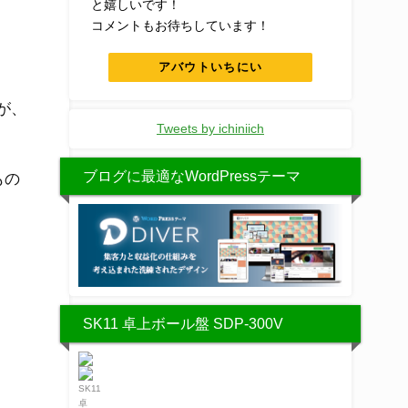
と嬉しいです！
コメントもお待ちしています！
アバウトいちにい
が、
Tweets by ichiniich
ブログに最適なWordPressテーマ
もの
SK11 卓上ボール盤 SDP-300V